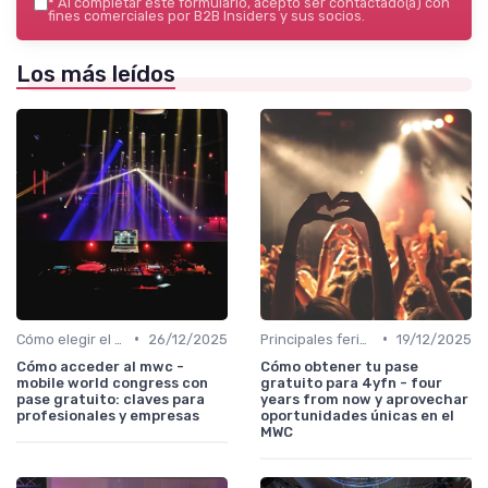
*
Al completar este formulario, acepto ser contactado(a) con
fines comerciales por B2B Insiders y sus socios.
Los más leídos
•
•
Cómo elegir el evento B2B adecuado en España
26/12/2025
Principales ferias y congresos B2B por sector
19/12/2025
Cómo acceder al mwc -
Cómo obtener tu pase
mobile world congress con
gratuito para 4yfn - four
pase gratuito: claves para
years from now y aprovechar
profesionales y empresas
oportunidades únicas en el
MWC