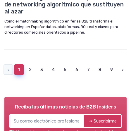
de networking algorítmico que sustituyen
al azar
Cómo el matchmaking algorítmico en ferias B2B transforma el
networking en España: datos, plataformas, ROI real y claves para
directores comerciales orientados a pipeline.
‹
1
2
3
4
5
6
7
8
9
›
Reciba las últimas noticias de
B2B Insiders
➔ Suscribirme